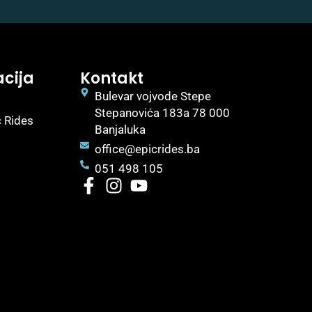
cija
Kontakt
Bulevar vojvode Stepe
Stepanovića 183a 78 000
c Rides
Banjaluka
office@epicrides.ba
051 498 105