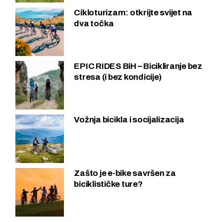
Cikloturizam: otkrijte svijet na
dva točka
EPIC RIDES BiH – Bicikliranje bez
stresa (i bez kondicije)
Vožnja bicikla i socijalizacija
Zašto je e-bike savršen za
biciklističke ture?