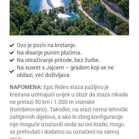
Ovo je poziv na kretanje.
Na disanje punim plućima.
Na istraživanje prirode, bez žurbe.
Na susret s Jajcem – gradom koji se ne
obilazi, već doživljava.
NAPOMENA:
Epic Rides staza pažljivo je
kreirana uzimajući uvijek u obzir da staza nikada
ne prelazi 50 km i 1.000 m visinske
(kombinovano). Također, na stazi nema tehnički
zahtjevnih dijelova, a ako ih zbog konfiguracije
nije moguće izostaviti onda su oni kratki, mogu
se prehodati i dodatno su označeni na samoj