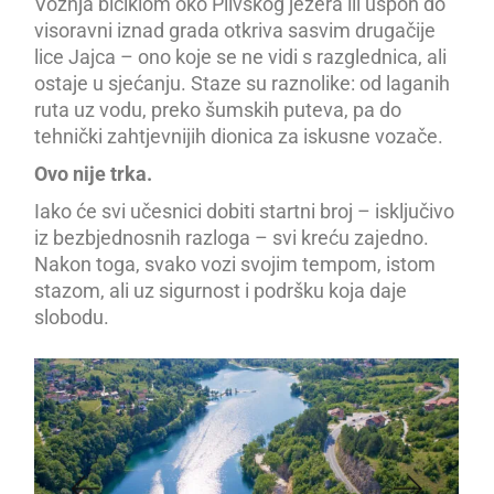
Vožnja biciklom oko Plivskog jezera ili uspon do
visoravni iznad grada otkriva sasvim drugačije
lice Jajca – ono koje se ne vidi s razglednica, ali
ostaje u sjećanju. Staze su raznolike: od laganih
ruta uz vodu, preko šumskih puteva, pa do
tehnički zahtjevnijih dionica za iskusne vozače.
Ovo nije trka.
Iako će svi učesnici dobiti startni broj – isključivo
iz bezbjednosnih razloga – svi kreću zajedno.
Nakon toga, svako vozi svojim tempom, istom
stazom, ali uz sigurnost i podršku koja daje
slobodu.